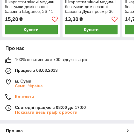
Шкарпетки жіночі медичні
Шкарпетки жіночі медичні
Шкар
без гумки демісезонні
без гумки демісезонні
без 
бавовна Elegance, 36-41
бавовна Дукат, розмір 36-
баво
розмір, асорті, 02373
40, асорті, 011
40, 
15,20
13,30
14,
₴
₴
Купити
Купити
Про нас
100% позитивних з 700 відгуків за рік
Працює з 08.03.2013
м. Суми
Суми, Україна
Контакти
Сьогодні працює з 08:00 до 17:00
Показати весь графік роботи
Про нас