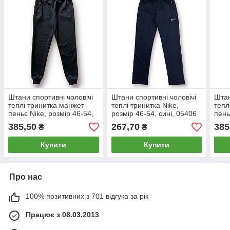
Штани спортивні чоловічі
Штани спортивні чоловічі
Штан
теплі тринитка манжет
теплі тринитка Nike,
тепл
пеньє Nike, розмір 46-54,
розмір 46-54, сині, 05406
пень
сірі, 05454
чорн
385,50
267,70
385
₴
₴
Купити
Купити
Про нас
100% позитивних з 701 відгука за рік
Працює з 08.03.2013