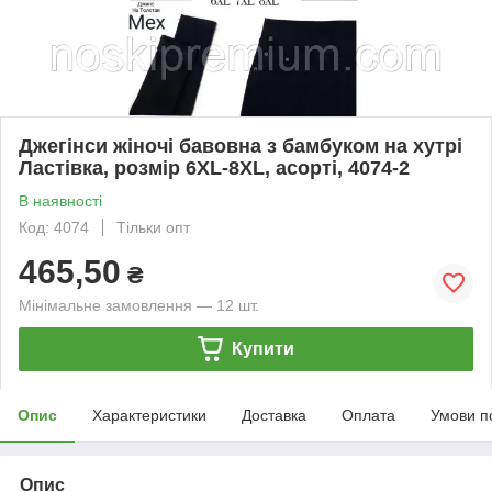
Джегінси жіночі бавовна з бамбуком на хутрі
Ластівка, розмір 6XL-8XL, асорті, 4074-2
В наявності
Код: 4074
Тільки опт
465,50
₴
Мінімальне замовлення — 12 шт.
Купити
Опис
Характеристики
Доставка
Оплата
Умови п
Опис