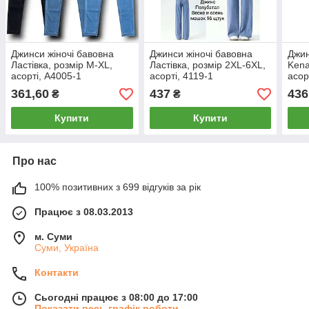
Джинси жіночі бавовна
Джинси жіночі бавовна
Джин
Ластівка, розмір М-XL,
Ластівка, розмір 2XL-6XL,
Kena
асорті, А4005-1
асорті, 4119-1
асор
361,60
437
436
₴
₴
Купити
Купити
Про нас
100% позитивних з 699 відгуків за рік
Працює з 08.03.2013
м. Суми
Суми, Україна
Контакти
Сьогодні працює з 08:00 до 17:00
Показати весь графік роботи