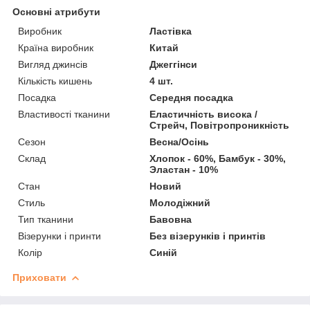
Основні атрибути
Виробник
Ластівка
Країна виробник
Китай
Вигляд джинсів
Джеггінси
Кількість кишень
4 шт.
Посадка
Середня посадка
Властивості тканини
Еластичність висока /
Стрейч, Повітропроникність
Сезон
Весна/Осінь
Склад
Хлопок - 60%, Бамбук - 30%,
Эластан - 10%
Стан
Новий
Стиль
Молодіжний
Тип тканини
Бавовна
Візерунки і принти
Без візерунків і принтів
Колір
Синій
Приховати