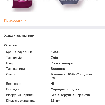
Приховати
Характеристики
Основні
Країна виробник
Китай
Тип трусів
Сліп
Колір
Різні кольори
Тип тканини
Бавовна
Склад
Бавовна - 95%, Спандекс -
5%
Безшовне
Ні
Посадка
Середня посадка
Візерунки і принти
Без візерунків і принтів
Кількість в упаковці
12 шт.