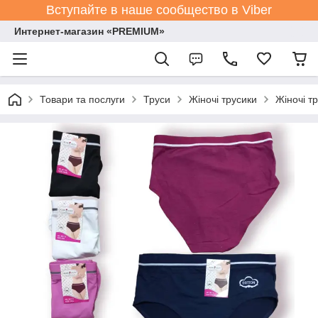
Вступайте в наше сообщество в Viber
Интернет-магазин «PREMIUM»
Товари та послуги
Труси
Жіночі трусики
Жіночі т