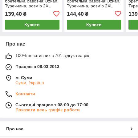
бретелька бавовна Ozkan,
бретелька бавовна Ozkan,
брет
Туреччина, розмір 2XL
Туреччина, розмір 2XL
Туре
(50), біла, 07817
(50), чорна, 07808
біла
139,40
144,40
139
₴
₴
Купити
Купити
Про нас
100% позитивних з 701 відгука за рік
Працює з 08.03.2013
м. Суми
Суми, Україна
Контакти
Сьогодні працює з 08:00 до 17:00
Показати весь графік роботи
Про нас