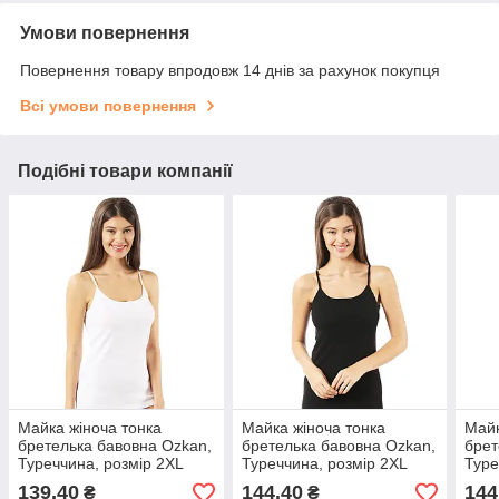
Умови повернення
Повернення товару впродовж 14 днів за рахунок покупця
Всі умови повернення
Подібні товари компанії
Майка жіноча тонка
Майка жіноча тонка
Майк
бретелька бавовна Ozkan,
бретелька бавовна Ozkan,
брет
Туреччина, розмір 2XL
Туреччина, розмір 2XL
Туре
(50), біла, 07817
(50), чорна, 07808
чорн
139,40
144,40
144
₴
₴