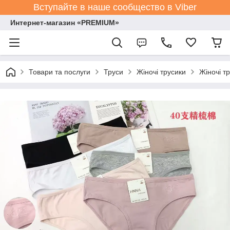
Вступайте в наше сообщество в Viber
Интернет-магазин «PREMIUM»
Товари та послуги
Труси
Жіночі трусики
Жіночі т