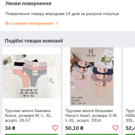
Умови повернення
Повернення товару впродовж 14 днів за рахунок покупця
Всі умови повернення
Подібні товари компанії
Трусики жіночі бавовна
Трусики жіночі безшовні
Трус
Arena, розміри M, L, XL,
Hana's heart, розміри S-M,
HANA
асорті, 26-57
L-XL, асорті, 3314
3XL,
34
50,10
52,
₴
₴