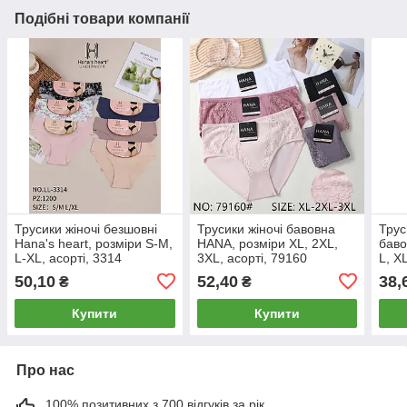
Подібні товари компанії
Трусики жіночі безшовні
Трусики жіночі бавовна
Трус
Hana's heart, розміри S-M,
HANA, розміри XL, 2XL,
баво
L-XL, асорті, 3314
3XL, асорті, 79160
L, X
50,10
52,40
38,
₴
₴
Купити
Купити
Про нас
100% позитивних з 700 відгуків за рік