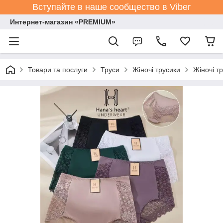
Вступайте в наше сообщество в Viber
Интернет-магазин «PREMIUM»
Товари та послуги
Труси
Жіночі трусики
Жіночі т