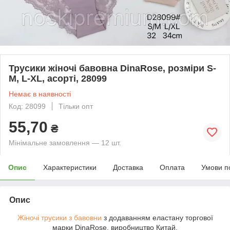
Трусики жіночі бавовна DinaRose, розміри S-
M, L-XL, асорті, 28099
Немає в наявності
Код: 28099
Тільки опт
55,70
₴
Мінімальне замовлення — 12 шт.
Опис
Характеристики
Доставка
Оплата
Умови п
Опис
Жіночі трусики з бавовни
з додаванням еластану торгової
марки DinaRose, виробництво Китай.