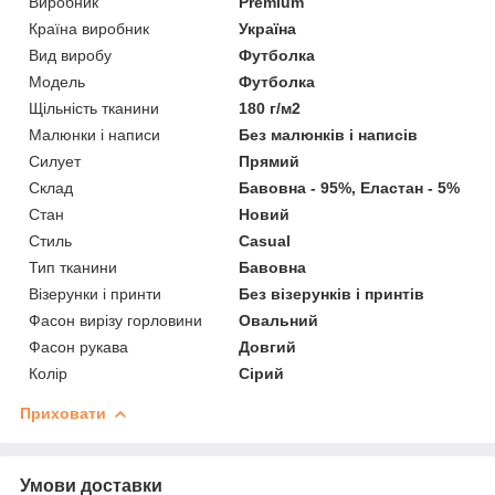
Виробник
Premium
Країна виробник
Україна
Вид виробу
Футболка
Модель
Футболка
Щільність тканини
180 г/м2
Малюнки і написи
Без малюнків і написів
Силует
Прямий
Склад
Бавовна - 95%, Еластан - 5%
Стан
Новий
Стиль
Casual
Тип тканини
Бавовна
Візерунки і принти
Без візерунків і принтів
Фасон вирізу горловини
Овальний
Фасон рукава
Довгий
Колір
Сірий
Приховати
Умови доставки