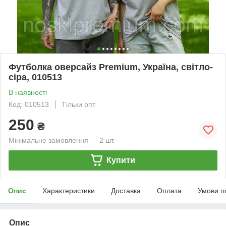
Футболка оверсайз Premium, Україна, світло-
сіра, 010513
В наявності
Код: 010513
Тільки опт
250
₴
Мінімальне замовлення — 2 шт.
Купити
Опис
Характеристики
Доставка
Оплата
Умови п
Опис