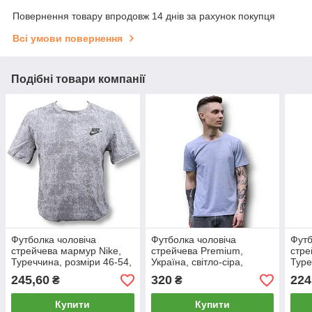
Повернення товару впродовж 14 днів за рахунок покупця
Всі умови повернення
Подібні товари компанії
Футболка чоловіча
Футболка чоловіча
Футб
стрейчева мармур Nike,
стрейчева Premium,
стре
Туреччина, розміри 46-54,
Україна, світло-сіра,
Туре
світло-сіра, 011900
010615
світ
245,60
320
224
₴
₴
011
Купити
Купити