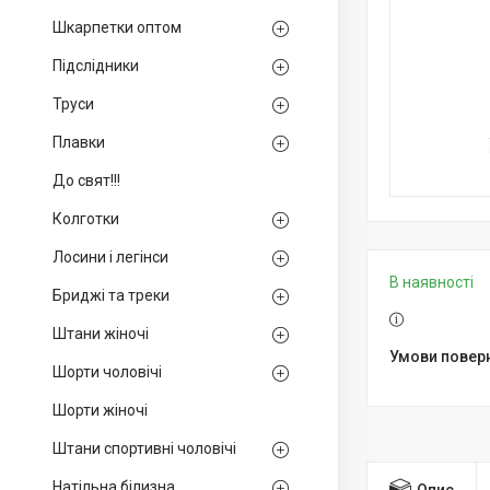
Шкарпетки оптом
Підслідники
Труси
Плавки
До свят!!!
Колготки
Лосини і легінси
В наявності
Бриджі та треки
Штани жіночі
Шорти чоловічі
Шорти жіночі
Штани спортивні чоловічі
Натільна білизна
Опис