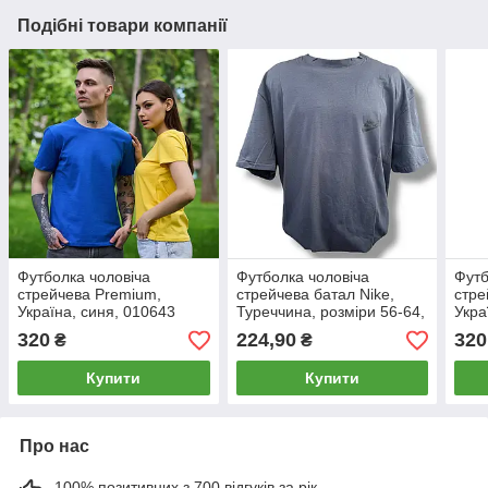
Подібні товари компанії
Футболка чоловіча
Футболка чоловіча
Футб
стрейчева Premium,
стрейчева батал Nike,
стре
Україна, синя, 010643
Туреччина, розміри 56-64,
Укра
графіт, 011886
010
320
224,90
320
₴
₴
Купити
Купити
Про нас
100% позитивних з 700 відгуків за рік