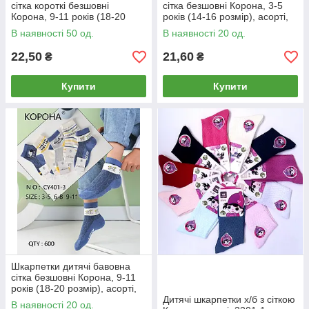
сітка короткі безшовні
сітка безшовні Корона, 3-5
Корона, 9-11 років (18-20
років (14-16 розмір), асорті,
розмір), асорті, 381-6
401-3
В наявності 50 од.
В наявності 20 од.
22,50
21,60
₴
₴
Купити
Купити
Шкарпетки дитячі бавовна
сітка безшовні Корона, 9-11
років (18-20 розмір), асорті,
401-3
Дитячі шкарпетки х/б з сіткою
В наявності 20 од.