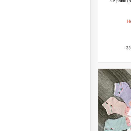
3-5 років (
Н
+38