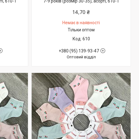
ті, 610-1
7-9 років (розмір 30-35), асорті, 610-1
14,70 ₴
Немає в наявності
Тільки оптом
610
+380 (95) 139-93-47
Оптовий відділ