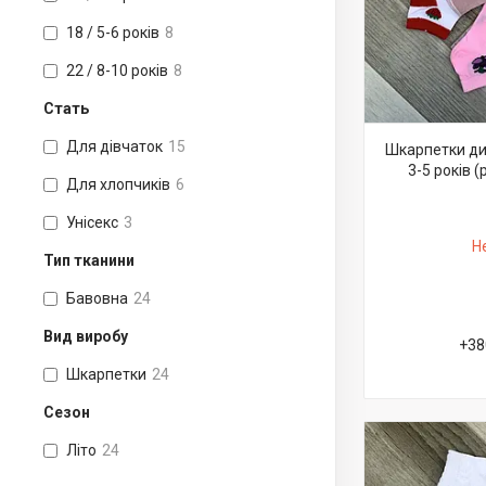
18 / 5-6 років
8
22 / 8-10 років
8
Стать
Для дівчаток
15
Шкарпетки дит
3-5 років (
Для хлопчиків
6
Унісекс
3
Н
Тип тканини
Бавовна
24
Вид виробу
+38
Шкарпетки
24
Сезон
Літо
24