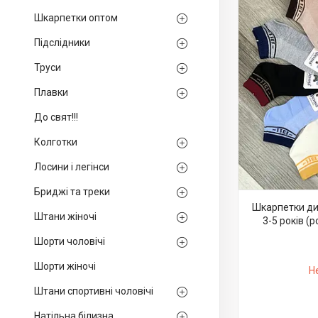
Шкарпетки оптом
Підслідники
Труси
Плавки
До свят!!!
Колготки
Лосини і легінси
Бриджі та треки
Шкарпетки дит
Штани жіночі
3-5 років (р
Шорти чоловічі
Шорти жіночі
Н
Штани спортивні чоловічі
Натільна білизна