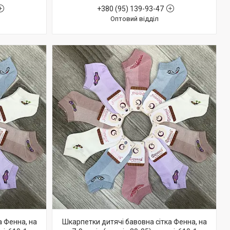
+380 (95) 139-93-47
Оптовий відділ
а Фенна, на
Шкарпетки дитячі бавовна сітка Фенна, на