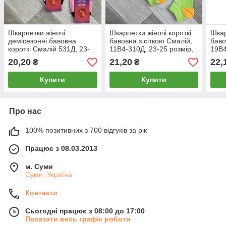
Шкарпетки жіночі
Шкарпетки жіночі короткі
Шкар
демісезонні бавовна
бавовна з сіткою Смалій,
баво
короткі Смалій 531Д, 23-
11В4-310Д, 23-25 розмір,
19В4
25 розмір, 14019
салатові, 803
асор
20,20
21,20
22,
₴
₴
Купити
Купити
Про нас
100% позитивних з 700 відгуків за рік
Працює з 08.03.2013
м. Суми
Суми, Україна
Контакти
Сьогодні працює з 08:00 до 17:00
Показати весь графік роботи