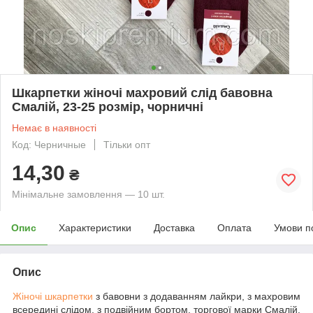
Шкарпетки жіночі махровий слід бавовна
Смалій, 23-25 розмір, чорничні
Немає в наявності
Код: Черничные
Тільки опт
14,30
₴
Мінімальне замовлення — 10 шт.
Опис
Характеристики
Доставка
Оплата
Умови п
Опис
Жіночі шкарпетки
з бавовни з додаванням лайкри, з махровим
всередині слідом, з подвійним бортом, торгової марки Смалій.