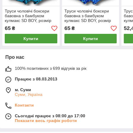
Труси чоловічі боксери
Труси чоловічі боксери
Трус
бавовна з бамбуком
бавовна з бамбуком
баво
кулмакс SD BOY, розмір
кулмакс SD BOY, розмір
кулм
XL (48-50), бірюзові, 004
XL (48-50), сині, 004
XL-4
65
65
52,
₴
₴
Купити
Купити
Про нас
100% позитивних з 699 відгуків за рік
Працює з 08.03.2013
м. Суми
Суми, Україна
Контакти
Сьогодні працює з 08:00 до 17:00
Показати весь графік роботи