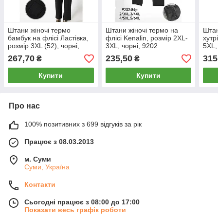
Штани жіночі термо
Штани жіночі термо на
Штан
бамбук на флісі Ластівка,
флісі Kenalin, розмір 2XL-
хутр
розмір 3XL (52), чорні,
3XL, чорні, 9202
5XL,
5103-1
267,70
235,50
315
₴
₴
Купити
Купити
Про нас
100% позитивних з 699 відгуків за рік
Працює з 08.03.2013
м. Суми
Суми, Україна
Контакти
Сьогодні працює з 08:00 до 17:00
Показати весь графік роботи