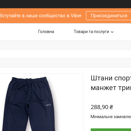
Вступайте в наше сообщество в Viber
Присоединиться
Головна
Товари та послуги
Штани спорт
манжет трини
288,90 ₴
Мінімальне замовлен