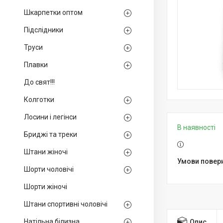
Шкарпетки оптом
Підслідники
Труси
Плавки
До свят!!!
Колготки
Лосини і легінси
В наявності
Бриджі та треки
Штани жіночі
Шорти чоловічі
Шорти жіночі
Штани спортивні чоловічі
Натільна білизна
Опис