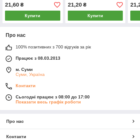
роки (14-16 розмір),
(14-16 розмір), асорті,
(14-
21,60
21,20
21,
₴
₴
асорті, 5023
M108
M10
Купити
Купити
Про нас
100% позитивних з 700 відгуків за рік
Працює з 08.03.2013
м. Суми
Суми, Україна
Контакти
Сьогодні працює з 08:00 до 17:00
Показати весь графік роботи
Про нас
Контакти