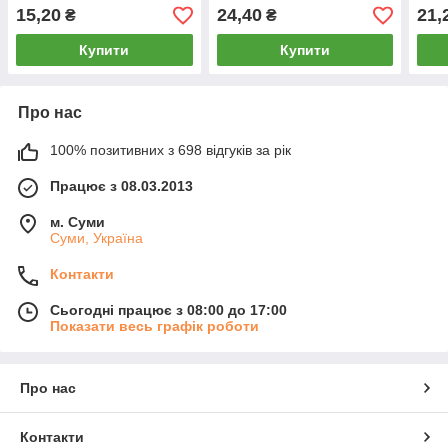
Фінляндія-Туреччина,
розмір (36-38), білі, 302
(14-
15,20
24,40
21,
₴
₴
розмір 19-21, асорті
M10
Купити
Купити
Про нас
100% позитивних з 698 відгуків за рік
Працює з 08.03.2013
м. Суми
Суми, Україна
Контакти
Сьогодні працює з 08:00 до 17:00
Показати весь графік роботи
Про нас
Контакти