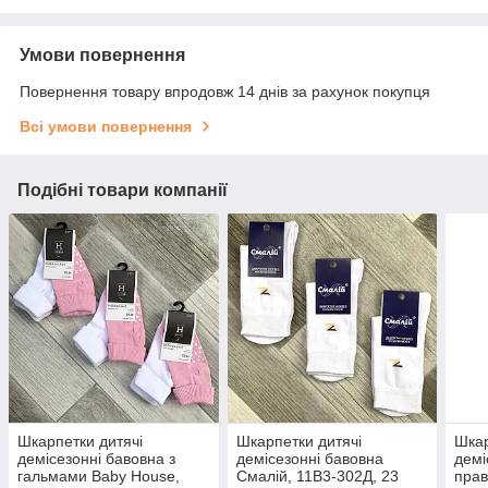
Умови повернення
Повернення товару впродовж 14 днів за рахунок покупця
Всі умови повернення
Подібні товари компанії
Шкарпетки дитячі
Шкарпетки дитячі
Шкар
демісезонні бавовна з
демісезонні бавовна
демі
гальмами Baby House,
Смалій, 11В3-302Д, 23
прав