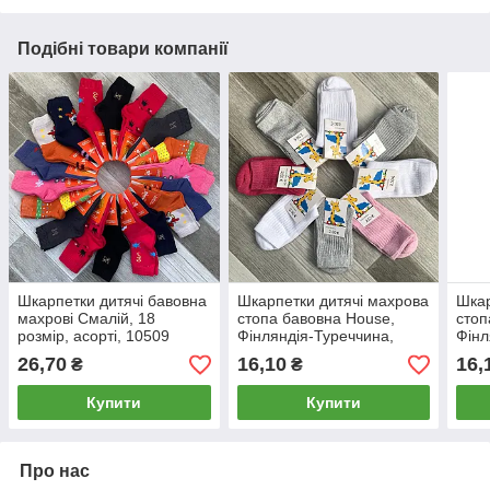
Подібні товари компанії
Шкарпетки дитячі бавовна
Шкарпетки дитячі махрова
Шкар
махрові Смалій, 18
стопа бавовна House,
стоп
розмір, асорті, 10509
Фінляндія-Туреччина,
Фінл
розмір 35-37, асорті,
розм
26,70
16,10
16,
₴
₴
01225
012
Купити
Купити
Про нас