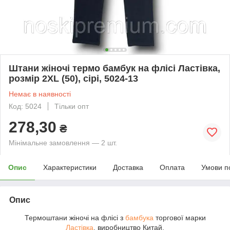
Штани жіночі термо бамбук на флісі Ластівка,
розмір 2XL (50), сірі, 5024-13
Немає в наявності
Код: 5024
Тільки опт
278,30
₴
Мінімальне замовлення — 2 шт.
Опис
Характеристики
Доставка
Оплата
Умови п
Опис
Термоштани жіночі на флісі з
бамбука
торгової марки
Ластівка
, виробництво Китай.