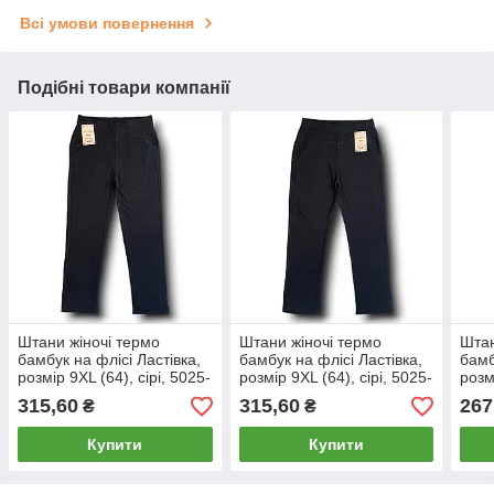
Всі умови повернення
Подібні товари компанії
Штани жіночі термо
Штани жіночі термо
Штан
бамбук на флісі Ластівка,
бамбук на флісі Ластівка,
бамб
розмір 9XL (64), сірі, 5025-
розмір 9XL (64), сірі, 5025-
розм
17
19
5103
315,60
315,60
267
₴
₴
Купити
Купити