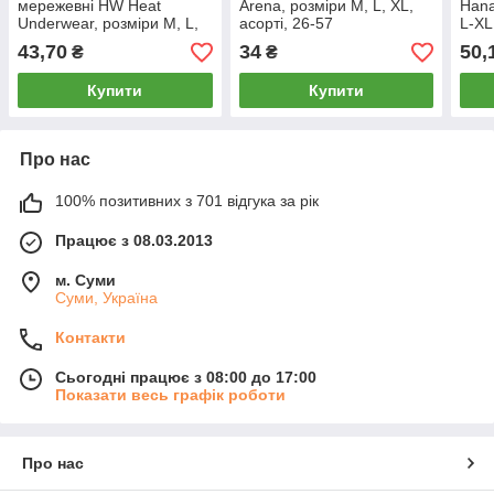
мережевні HW Heat
Arena, розміри M, L, XL,
Hana
Underwear, розміри M, L,
асорті, 26-57
L-XL
XL, асорті, 2041
43,70
34
50,
₴
₴
Купити
Купити
Про нас
100% позитивних з 701 відгука за рік
Працює з 08.03.2013
м. Суми
Суми, Україна
Контакти
Сьогодні працює з 08:00 до 17:00
Показати весь графік роботи
Про нас