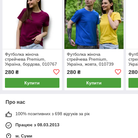
Футболка жіноча
Футболка жіноча
Футб
стрейчева Premium,
стрейчева Premium,
стре
Україна, бордова, 010767
Україна, жовта, 010739
Укра
280
280
280
₴
₴
Купити
Купити
Про нас
100% позитивних з 698 відгуків за рік
Працює з 08.03.2013
м. Суми