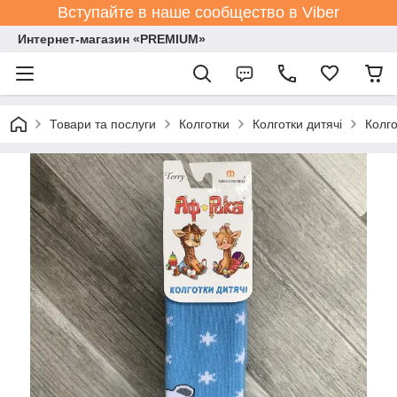
Вступайте в наше сообщество в Viber
Интернет-магазин «PREMIUM»
Товари та послуги
Колготки
Колготки дитячі
Колго