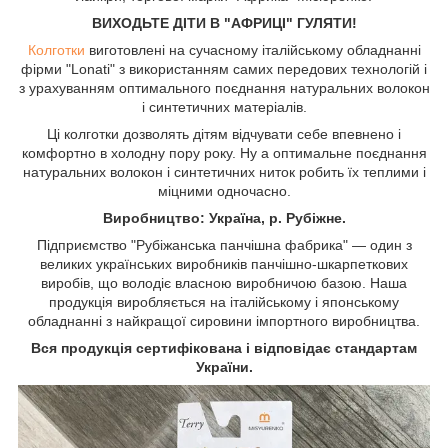
ВИХОДЬТЕ ДІТИ В "АФРИЦІ" ГУЛЯТИ!
Колготки
виготовлені на сучасному італійському обладнанні
фірми "Lonati" з використанням самих передових технологій і
з урахуванням оптимального поєднання натуральних волокон
і синтетичних матеріалів.
Ці колготки дозволять дітям відчувати себе впевнено і
комфортно в холодну пору року. Ну а оптимальне поєднання
натуральних волокон і синтетичних ниток робить їх теплими і
міцними одночасно.
Виробництво: Україна, р. Рубіжне.
Підприємство "Рубіжанська панчішна фабрика" ― один з
великих українських виробників панчішно-шкарпеткових
виробів, що володіє власною виробничою базою. Наша
продукція виробляється на італійському і японському
обладнанні з найкращої сировини імпортного виробництва.
Вся продукція сертифікована і відповідає стандартам
України.