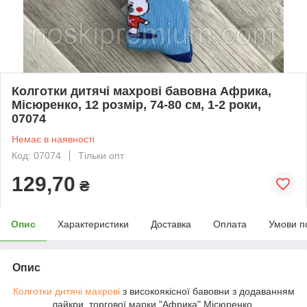
Колготки дитячі махрові бавовна Африка,
Місюренко, 12 розмір, 74-80 см, 1-2 роки,
07074
Немає в наявності
Код: 07074
Тільки опт
129,70
₴
Опис
Характеристики
Доставка
Оплата
Умови п
Опис
Колготки дитячі махрові
з високоякісної бавовни з додаванням
лайкри, торгової марки "Африка" Місюренко.