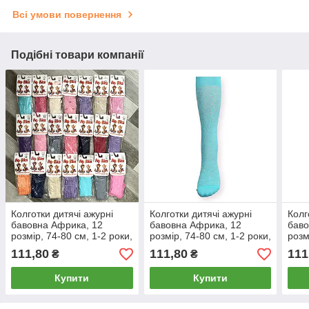
Всі умови повернення
Подібні товари компанії
Колготки дитячі ажурні
Колготки дитячі ажурні
Колг
бавовна Африка, 12
бавовна Африка, 12
баво
розмір, 74-80 см, 1-2 роки,
розмір, 74-80 см, 1-2 роки,
розм
кольорові, 08127
кружечки бірюзові, 08140
круж
111,80
111,80
111
₴
₴
Купити
Купити