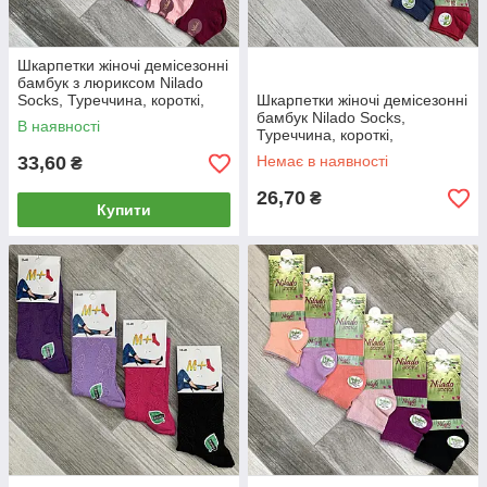
Шкарпетки жіночі демісезонні
бамбук з люриксом Nilado
Socks, Туреччина, короткі,
Шкарпетки жіночі демісезонні
кольорове асорті, 03736
бамбук Nilado Socks,
В наявності
Туреччина, короткі,
кольорове асорті, 02640
33,60
Немає в наявності
₴
26,70
₴
Купити