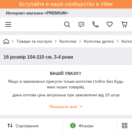
Вступайте в наше сообщество в Viber
Интернет-магазин «PREMIUM»
Товари та послуги
Колготки
Колготки дитячі
Колго
16 розмір 104-110 см, 3-4 роки
ВАШІЙ УВАЗІ!!!
Якщо в замовленні присутні тільки колготки (тобто без будь-
яких інших товарів),
дана оптова ціна актуальна при замовленні від 10 штук
(можна різних видів, розмірів і кольорів)
Показати все
При замовленні до 10 штук - додається символічна націнка
+50%.
Прохання акцентувати на цьому увагу при спілкуванні з
Сортування
0
Фільтри
менеджерами.