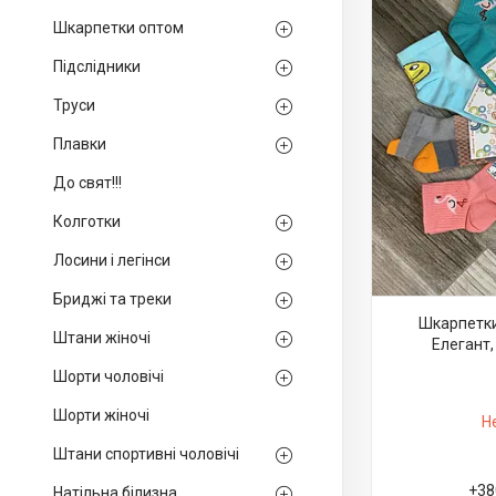
Шкарпетки оптом
Підслідники
Труси
Плавки
До свят!!!
Колготки
Лосини і легінси
Бриджі та треки
Шкарпетки
Штани жіночі
Елегант, 
Шорти чоловічі
Шорти жіночі
Н
Штани спортивні чоловічі
+38
Натільна білизна