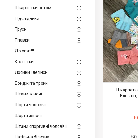
Шкарпетки оптом
Підслідники
Труси
Плавки
До свят!!!
Колготки
Лосини і легінси
Бриджі та треки
Шкарпетки
Штани жіночі
Елегант, 
Шорти чоловічі
Шорти жіночі
Н
Штани спортивні чоловічі
+38
Натільна білизна