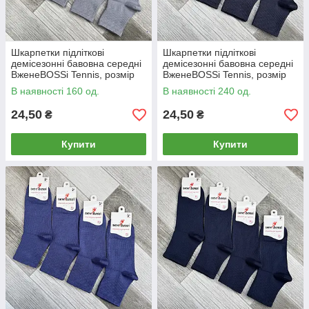
Шкарпетки підліткові
Шкарпетки підліткові
демісезонні бавовна середні
демісезонні бавовна середні
ВженеBOSSі Tennis, розмір
ВженеBOSSі Tennis, розмір
23 (36-38), сірі, 012883
23 (36-38), тем.-сірі, 012884
В наявності 160 од.
В наявності 240 од.
24,50
24,50
₴
₴
Купити
Купити