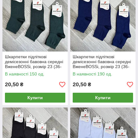
Шкарпетки підліткові
Шкарпетки підліткові
демісезонні бавовна середні
демісезонні бавовна середні
ВженеBOSSі, розмір 23 (36-
ВженеBOSSі, розмір 23 (36-
38), темно-зелені, 012835
38), сині-індиго, 012836
В наявності 150 од.
В наявності 190 од.
20,50
20,50
₴
₴
Купити
Купити