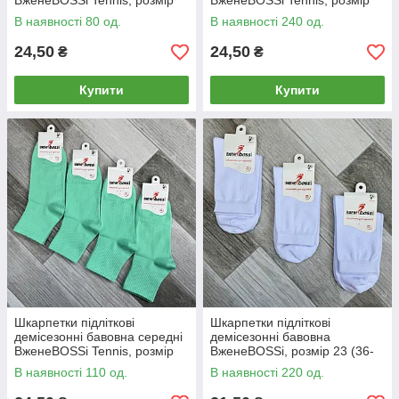
ВженеBOSSі Tennis, розмір
ВженеBOSSі Tennis, розмір
23 (36-38), рожеві, 012888
23 (36-38), чорничні, 012887
В наявності 80 од.
В наявності 240 од.
24,50
24,50
₴
₴
Купити
Купити
Шкарпетки підліткові
Шкарпетки підліткові
демісезонні бавовна середні
демісезонні бавовна
ВженеBOSSі Tennis, розмір
ВженеBOSSі, розмір 23 (36-
23 (36-38), м'ятні, 012889
38), білі, 012852
В наявності 110 од.
В наявності 220 од.