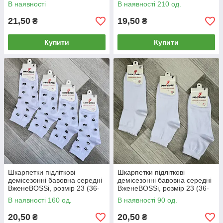
38), асорті, 012860
38), чорні, 012802
В наявності
В наявності 210 од.
21,50
19,50
₴
₴
Купити
Купити
Шкарпетки підліткові
Шкарпетки підліткові
демісезонні бавовна середні
демісезонні бавовна середні
ВженеBOSSі, розмір 23 (36-
ВженеBOSSі, розмір 23 (36-
38), білі, 012841
38), білі, 012827
В наявності 160 од.
В наявності 90 од.
20,50
20,50
₴
₴