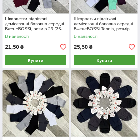
Шкарпетки підліткові
Шкарпетки підліткові
демісезонні бавовна середні
демісезонні бавовна середні
ВженеBOSSі, розмір 23 (36-
ВженеBOSSі Tennis, розмір
38), асорті, 012825
23 (36-38), асорті, 012879
В наявності
В наявності
21,50
25,50
₴
₴
Купити
Купити