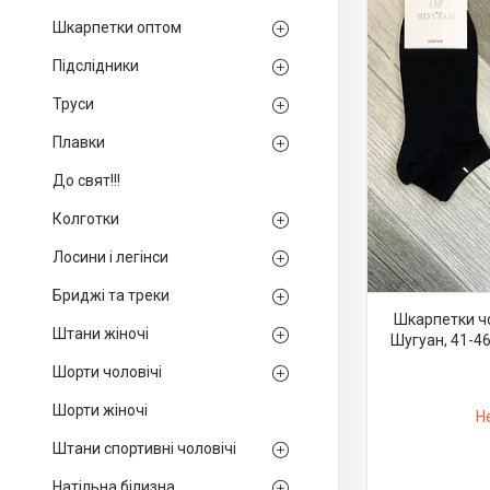
Шкарпетки оптом
Підслідники
Труси
Плавки
До свят!!!
Колготки
Лосини і легінси
Бриджі та треки
Шкарпетки чо
Штани жіночі
Шугуан, 41-46 
Шорти чоловічі
Шорти жіночі
Н
Штани спортивні чоловічі
Натільна білизна