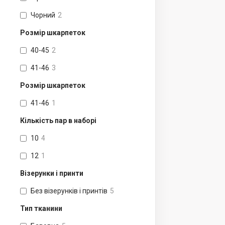
Чорний
2
Розмір шкарпеток
40-45
2
41-46
3
Розмір шкарпеток
41-46
1
Кількість пар в наборі
10
4
12
1
Візерунки і принти
Без візерунків і принтів
5
Тип тканини