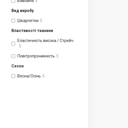
Бавовна
5
Вид виробу
Шкарпетки
5
Властивості тканини
Еластичність висока / Стрейч
5
Повітропроникність
5
Сезон
Весна/Осінь
5