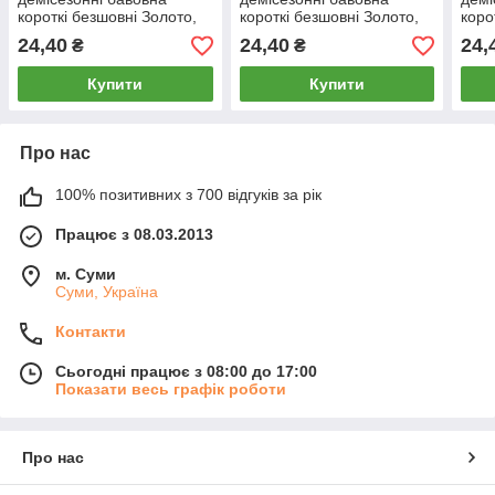
короткі безшовні Золото,
короткі безшовні Золото,
коро
розмір 41-47, асорті, 126-
розмір 41-47, білі, 126-1
розм
24,40
24,40
24,
₴
₴
2
062
Купити
Купити
Про нас
100% позитивних з 700 відгуків за рік
Працює з 08.03.2013
м. Суми
Суми, Україна
Контакти
Сьогодні працює з 08:00 до 17:00
Показати весь графік роботи
Про нас