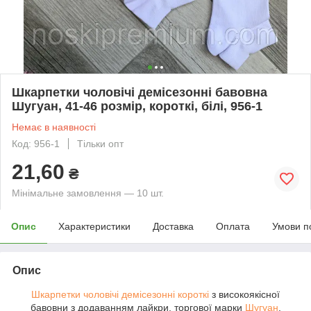
Шкарпетки чоловічі демісезонні бавовна
Шугуан, 41-46 розмір, короткі, білі, 956-1
Немає в наявності
Код: 956-1
Тільки опт
21,60
₴
Мінімальне замовлення — 10 шт.
Опис
Характеристики
Доставка
Оплата
Умови п
Опис
Шкарпетки чоловічі демісезонні
короткі
з високоякісної
бавовни з додаванням лайкри, торгової марки
Шугуан
,