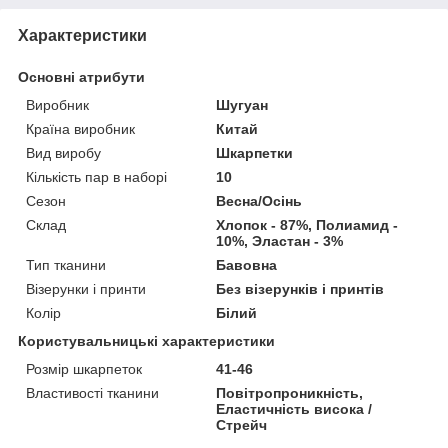
Характеристики
Основні атрибути
Виробник
Шугуан
Країна виробник
Китай
Вид виробу
Шкарпетки
Кількість пар в наборі
10
Сезон
Весна/Осінь
Склад
Хлопок - 87%, Полиамид -
10%, Эластан - 3%
Тип тканини
Бавовна
Візерунки і принти
Без візерунків і принтів
Колір
Білий
Користувальницькі характеристики
Розмір шкарпеток
41-46
Властивості тканини
Повітропроникність,
Еластичність висока /
Стрейч