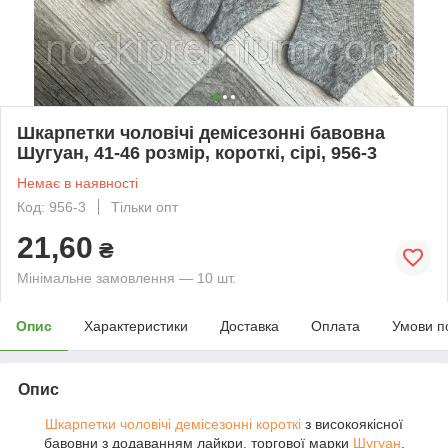
Шкарпетки чоловічі демісезонні бавовна
Шугуан, 41-46 розмір, короткі, сірі, 956-3
Немає в наявності
Код: 956-3
Тільки опт
21,60
₴
Мінімальне замовлення — 10 шт.
Опис
Характеристики
Доставка
Оплата
Умови п
Опис
Шкарпетки чоловічі демісезонні
короткі
з високоякісної
бавовни з додаванням лайкри, торгової марки
Шугуан
,