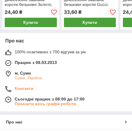
короткі безшовні Золото,
безшовні короткі Gucci,
коро
розмір 41-47, асорті, 126-
розмір 41-47, асорті, 903-
розм
24,40
33,60
24,
₴
₴
2
3
Купити
Купити
Про нас
100% позитивних з 700 відгуків за рік
Працює з 08.03.2013
м. Суми
Суми, Україна
Контакти
Сьогодні працює з 08:00 до 17:00
Показати весь графік роботи
Про нас