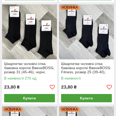
НОВИНКА
Шкарпетки чоловічі сітка
Шкарпетки чоловічі сітка
бавовна короткі ВженеBOSSі,
бавовна короткі ВженеBOSSі
розмір 31 (45-46), чорні,
Fitness, розмір 25 (39-40),
012008
чорні, 12242
В наявності 270 од.
В наявності
23,80
23,80
₴
₴
Купити
Купити
НОВИНКА
НОВИНКА