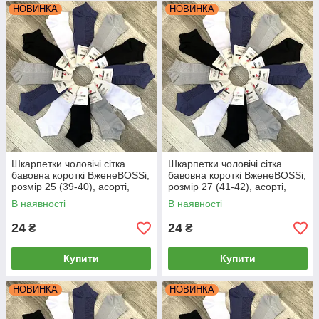
НОВИНКА
НОВИНКА
Шкарпетки чоловічі сітка
Шкарпетки чоловічі сітка
бавовна короткі ВженеBOSSі,
бавовна короткі ВженеBOSSі,
розмір 25 (39-40), асорті,
розмір 27 (41-42), асорті,
012001
012002
В наявності
В наявності
24
24
₴
₴
Купити
Купити
НОВИНКА
НОВИНКА