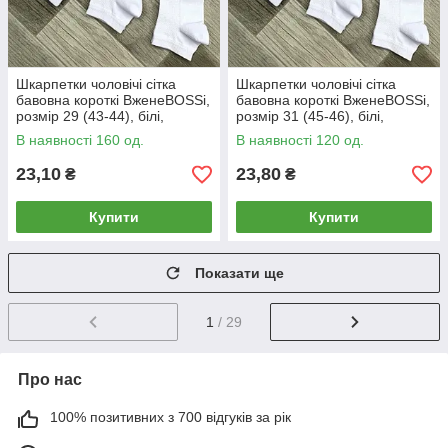
Шкарпетки чоловічі сітка
Шкарпетки чоловічі сітка
бавовна короткі ВженеBOSSі,
бавовна короткі ВженеBOSSі,
розмір 29 (43-44), білі,
розмір 31 (45-46), білі,
012011
012012
В наявності 160 од.
В наявності 120 од.
23,10
23,80
₴
₴
Купити
Купити
Показати ще
1
/ 29
Про нас
100% позитивних з 700 відгуків за рік