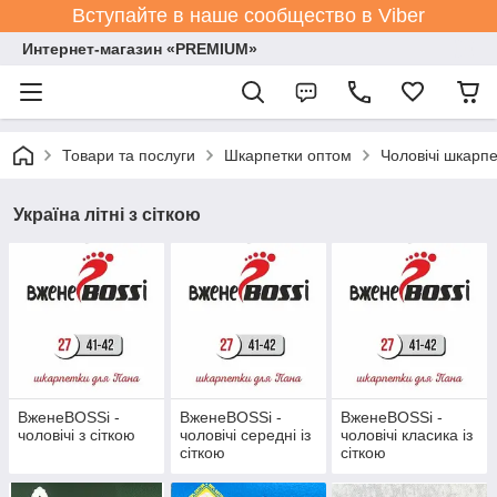
Вступайте в наше сообщество в Viber
Интернет-магазин «PREMIUM»
Товари та послуги
Шкарпетки оптом
Чоловічі шкарпе
Україна літні з сіткою
ВженеBOSSі -
ВженеBOSSі -
ВженеBOSSі -
чоловічі з сіткою
чоловічі середні із
чоловічі класика із
сіткою
сіткою