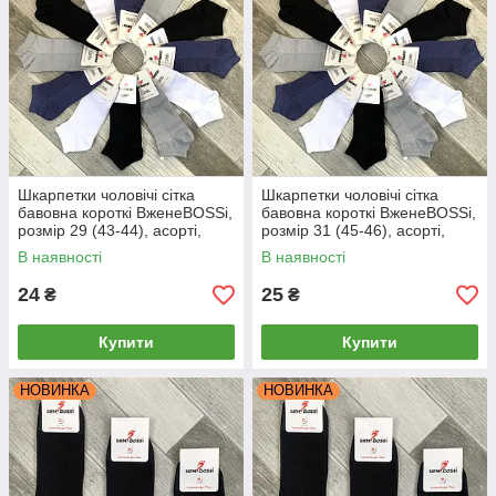
Шкарпетки чоловічі сітка
Шкарпетки чоловічі сітка
бавовна короткі ВженеBOSSі,
бавовна короткі ВженеBOSSі,
розмір 29 (43-44), асорті,
розмір 31 (45-46), асорті,
012003
012004
В наявності
В наявності
24
25
₴
₴
Купити
Купити
НОВИНКА
НОВИНКА