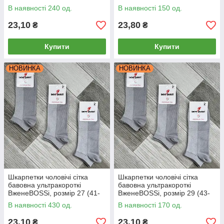
44), білі, 12115
46), білі, 12116
В наявності 240 од.
В наявності 150 од.
23,10
23,80
₴
₴
Купити
Купити
НОВИНКА
НОВИНКА
Шкарпетки чоловічі сітка
Шкарпетки чоловічі сітка
бавовна ультракороткі
бавовна ультракороткі
ВженеBOSSі, розмір 27 (41-
ВженеBOSSі, розмір 29 (43-
42), світло-сірі, 12118
44), світло-сірі, 12119
В наявності 430 од.
В наявності 170 од.
23,10
23,10
₴
₴