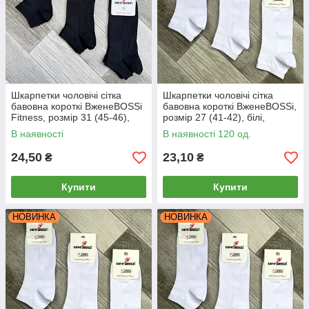
Шкарпетки чоловічі сітка
Шкарпетки чоловічі сітка
бавовна короткі ВженеBOSSі
бавовна короткі ВженеBOSSі,
Fitness, розмір 31 (45-46),
розмір 27 (41-42), білі,
чорні, 12245
012010
В наявності
В наявності 120 од.
24,50
23,10
₴
₴
Купити
Купити
НОВИНКА
НОВИНКА