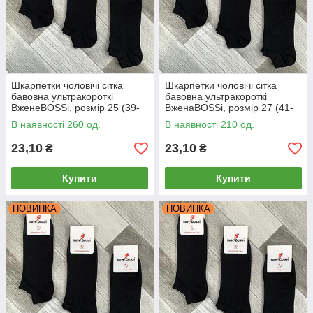
Шкарпетки чоловічі сітка
Шкарпетки чоловічі сітка
бавовна ультракороткі
бавовна ультракороткі
ВженеBOSSі, розмір 25 (39-
ВженаBOSSi, розмір 27 (41-
40), чорні, 12109
42), чорні, 12110
В наявності 260 од.
В наявності 210 од.
23,10
23,10
₴
₴
Купити
Купити
НОВИНКА
НОВИНКА