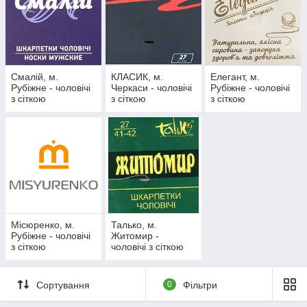
Смалій, м.
КЛАСИК, м.
Елегант, м.
Рубіжне - чоловічі
Черкаси - чоловічі
Рубіжне - чоловічі
з сіткою
з сіткою
з сіткою
Місюренко, м.
Талько, м.
Рубіжне - чоловічі
Житомир -
з сіткою
чоловічі з сіткою
Сортування
0
Фільтри