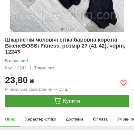
Шкарпетки чоловічі сітка бавовна короткі
ВженеBOSSі Fitness, розмір 27 (41-42), чорні,
12243
В наявності
Код: 12243
Тільки опт
23,80
₴
Мінімальне замовлення — 10 шт.
Купити
Опис
Характеристики
Доставка
Оплата
Умови п