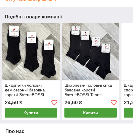
Подібні товари компанії
Шкарпетки чоловічі
Шкарпетки чоловічі сітка
Шкар
демісезонні бавовна
бавовна короткі
спор
короткі ВженеBOSSі
ВженеBOSSі Tennis,
коро
Fitness, розмір 27 (41-42),
розмір 27 (41-42), чорні,
316Д
24,50
26,60
21,
₴
₴
чорні, 11302
12206
беже
Купити
Купити
Про нас