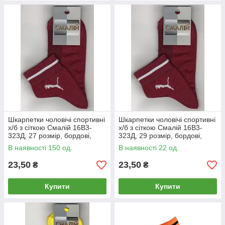
Шкарпетки чоловічі спортивні
Шкарпетки чоловічі спортивні
х/б з сіткою Смалій 16В3-
х/б з сіткою Смалій 16В3-
323Д, 27 розмір, бордові,
323Д, 29 розмір, бордові,
04938
04939
В наявності 150 од.
В наявності 22 од.
23,50
23,50
₴
₴
Купити
Купити