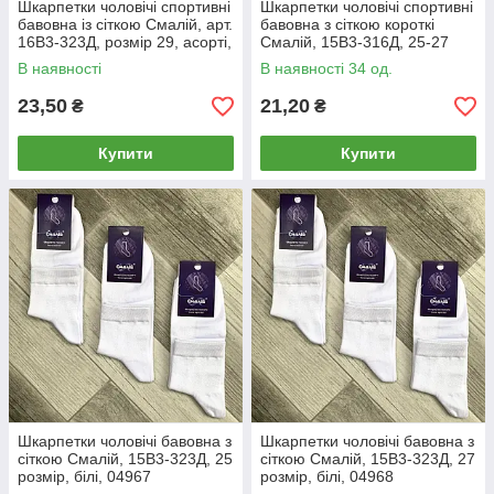
Шкарпетки чоловічі спортивні
Шкарпетки чоловічі спортивні
бавовна із сіткою Смалій, арт.
бавовна з сіткою короткі
16В3-323Д, розмір 29, асорті,
Смалій, 15В3-316Д, 25-27
04912
розмір, бежеві, 04940
В наявності
В наявності 34 од.
23,50
21,20
₴
₴
Купити
Купити
Шкарпетки чоловічі бавовна з
Шкарпетки чоловічі бавовна з
сіткою Смалій, 15В3-323Д, 25
сіткою Смалій, 15В3-323Д, 27
розмір, білі, 04967
розмір, білі, 04968