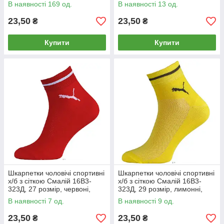
В наявності 169 од.
В наявності 13 од.
23,50
23,50
₴
₴
Купити
Купити
Шкарпетки чоловічі спортивні
Шкарпетки чоловічі спортивні
х/б з сіткою Смалій 16В3-
х/б з сіткою Смалій 16В3-
323Д, 27 розмір, червоні,
323Д, 29 розмір, лимонні,
04944
04948
В наявності 7 од.
В наявності 9 од.
23,50
23,50
₴
₴