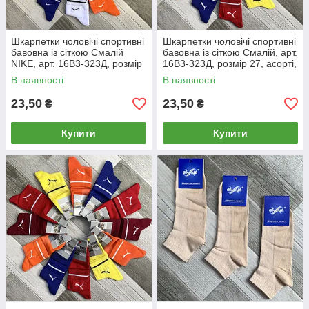
Шкарпетки чоловічі спортивні
Шкарпетки чоловічі спортивні
бавовна із сіткою Смалій
бавовна із сіткою Смалій, арт.
NIKE, арт. 16В3-323Д, розмір
16В3-323Д, розмір 27, асорті,
29, асорті, 04910
04942
В наявності
В наявності
23,50
23,50
₴
₴
Купити
Купити