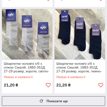
Шкарпетки чоловічі х/б з
Шкарпетки чоловічі х/б з
сіткою Смалій, 18В3-352Д,
сіткою Смалій, 18В3-352Д,
27-29 розмір, короткі, світло-
27-29 розмір, короткі, темно-
сірі, 04914
сині, 02376
Немає в наявності
Немає в наявності
21,20
21,20
₴
₴
Показати ще