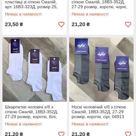
пластівці зі сіткою Смалій,
сіткою Смалій, 18В3-352Д,
арт. 16В3-323Д, розмір 25,
27-29 розмір, короткі, чорні,
асорти, 04922
02359
Немає в наявності
Немає в наявності
23,50
21,20
₴
₴
Шкарпетки чоловічі х/б з
Носкі чоловічий х/б з сіткою
сіткою Смалій, 18В3-352Д,
Смалій, 18В3-352Д, 27-29
27-29 розмір, короткі, білі,
розмір, короткі, сірі, 04913
02358
Немає в наявності
Немає в наявності
21,20
21,20
₴
₴