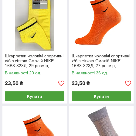
Шкарпетки чоловічі спортивні
Шкарпетки чоловічі спортивні
х/б з сіткою Смалій NIKE
х/б з сіткою Смалій NIKE
16В3-323Д, 29 розмір,
16В3-323Д, 27 розмір,
лимонні, 04918
помаранчеві, 04920
В наявності 20 од.
В наявності 36 од.
23,50
23,50
₴
₴
Купити
Купити