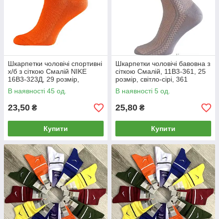
Шкарпетки чоловічі спортивні
Шкарпетки чоловічі бавовна з
х/б з сіткою Смалій NIKE
сіткою Смалій, 11В3-361, 25
16В3-323Д, 29 розмір,
розмір, світло-сірі, 361
помаранчеві, 04921
В наявності 45 од.
В наявності 5 од.
23,50
25,80
₴
₴
Купити
Купити