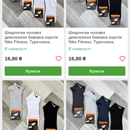
Шкарпетки чоловічі
Шкарпетки чоловічі
демісезонні бавовна короткі
демісезонні бавовна короткі
Nike Fitness, Туреччина,
Nike Fitness, Туреччина,
розмір 41-45, білі, 05013
розмір 41-45, чорні, 05014
В наявності
В наявності
16,80
16,80
₴
₴
Купити
Купити