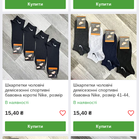
Купити
Купити
Шкарпетки чоловічі
Шкарпетки чоловічі
демісезонні спортивні
демісезонні спортивні
бавовна короткі Nike, розмір
бавовна Nike, розмір 41-44,
41-45, чорні, 05005
короткі, асорті, 05004
В наявності
В наявності
15,40
15,40
₴
₴
Купити
Купити