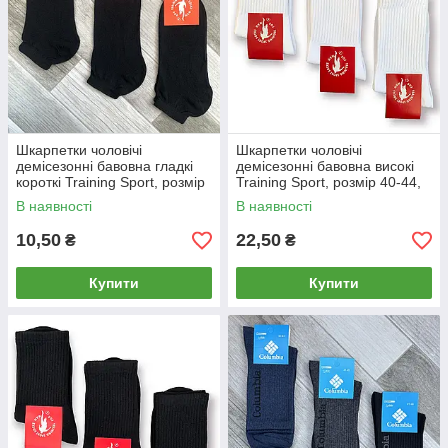
Шкарпетки чоловічі
Шкарпетки чоловічі
демісезонні бавовна гладкі
демісезонні бавовна високі
короткі Training Sport, розмір
Training Sport, розмір 40-44,
40-44, чорні, 012249
білі, 08491
В наявності
В наявності
10,50
22,50
₴
₴
Купити
Купити