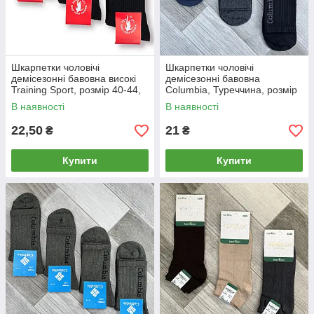
Шкарпетки чоловічі
Шкарпетки чоловічі
демісезонні бавовна високі
демісезонні бавовна
Training Sport, розмір 40-44,
Columbia, Туреччина, розмір
чорні, 08492
41-45, асорті, 02445
В наявності
В наявності
22,50
21
₴
₴
Купити
Купити