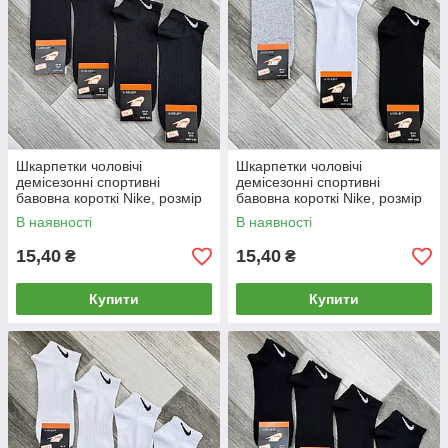
Шкарпетки чоловічі
Шкарпетки чоловічі
демісезонні спортивні
демісезонні спортивні
бавовна короткі Nike, розмір
бавовна короткі Nike, розмір
41-45, чорні, 05064
41-45, асорті, 05056
В наявності
В наявності
15,40
15,40
₴
₴
Купити
Купити