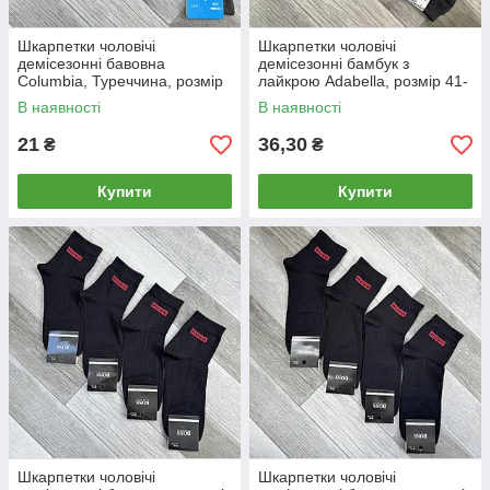
Шкарпетки чоловічі
Шкарпетки чоловічі
демісезонні бавовна
демісезонні бамбук з
Columbia, Туреччина, розмір
лайкрою Adabella, розмір 41-
41-45, хакі, 02441
45, короткі, асорті,02845
В наявності
В наявності
21
36,30
₴
₴
Купити
Купити
Шкарпетки чоловічі
Шкарпетки чоловічі