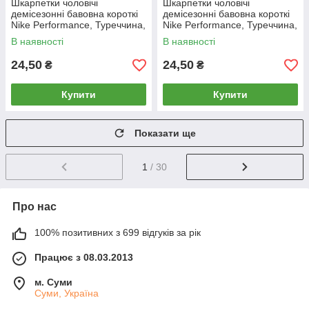
Шкарпетки чоловічі
Шкарпетки чоловічі
демісезонні бавовна короткі
демісезонні бавовна короткі
Nike Performance, Туреччина,
Nike Performance, Туреччина,
розмір 41-45, білі, 05052
розмір 41-45, чорні, 05053
В наявності
В наявності
24,50
24,50
₴
₴
Купити
Купити
Показати ще
1
/ 30
Про нас
100% позитивних з 699 відгуків за рік
Працює з 08.03.2013
м. Суми
Суми, Україна