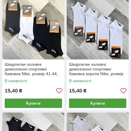
Шкарпетки чоловічі
Шкарпетки чоловічі
демісезонні спортивні
демісезонні спортивні
бавовна Nike, розмір 41-44,
бавовна короткі Nike, розмір
короткі, асорті, 05002
41-45, білі, 05063
В наявності
В наявності
15,40
15,40
₴
₴
Купити
Купити