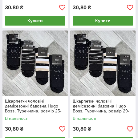
30,80
30,80
₴
₴
Купити
Купити
Шкарпетки чоловічі
Шкарпетки чоловічі
демісезонні бавовна Hugo
демісезонні бавовна Hugo
Boss, Туреччина, розмір 25-
Boss, Туреччина, розмір 29-
27 (39-42), асорті, 05622
31 (43-46), асорті, 05623
В наявності
В наявності
30,80
30,80
₴
₴