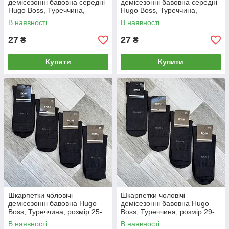
демісезонні бавовна середні
демісезонні бавовна середні
Hugo Boss, Туреччина,
Hugo Boss, Туреччина,
розмір 25-27 (39-42), чорні,
розмір 29-31 (43-46), чорні,
В наявності
В наявності
05618
05619
27
27
₴
₴
Купити
Купити
Шкарпетки чоловічі
Шкарпетки чоловічі
демісезонні бавовна Hugo
демісезонні бавовна Hugo
Boss, Туреччина, розмір 25-
Boss, Туреччина, розмір 29-
27 (39-42), чорні, 05620
31 (43-46), чорні, 05621
В наявності
В наявності