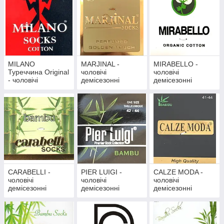
МILANO
MARJINAL -
MIRABELLO -
Туреччина Original
чоловічі
чоловічі
- чоловічі
демісезонні
демісезонні
демісезонні
CARABELLI -
PIER LUIGI -
CALZE MODA -
чоловічі
чоловічі
чоловічі
демісезонні
демісезонні
демісезонні