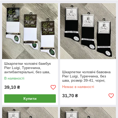
Шкарпетки чоловічі бамбук
Pier Luigi, Туреччина,
антибактеріальні, без шва,
Шкарпетки чоловічі бавовна
розмір 38-40, білі, 02588
Pier Luigi, Туреччина, без
В наявності
шва, розмір 39-41, чорні,
02574
39,10
Немає в наявності
₴
31,70
₴
Купити