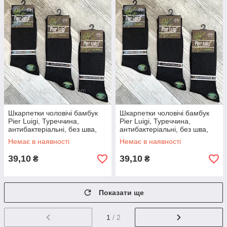
Шкарпетки чоловічі бамбук
Шкарпетки чоловічі бамбук
Pier Luigi, Туреччина,
Pier Luigi, Туреччина,
антибактеріальні, без шва,
антибактеріальні, без шва,
розмір 38-40, чорні, 02586
розмір 42-44, чорні, 02587
Немає в наявності
Немає в наявності
39,10
39,10
₴
₴
Показати ще
1
/ 2