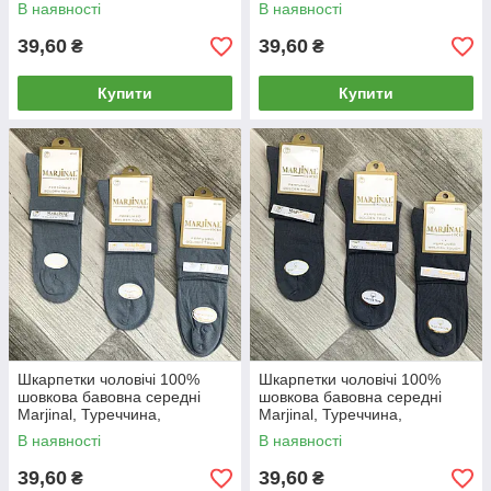
ароматизовані, білі, 741
ароматизовані, темно-сині,
В наявності
В наявності
727
39,60
39,60
₴
₴
Купити
Купити
Шкарпетки чоловічі 100%
Шкарпетки чоловічі 100%
шовкова бавовна середні
шовкова бавовна середні
Marjinal, Туреччина,
Marjinal, Туреччина,
ароматизовані, світло-сірі,
ароматизовані, сірі, 721
В наявності
В наявності
722
39,60
39,60
₴
₴