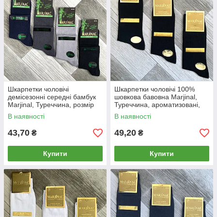
Шкарпетки чоловічі
Шкарпетки чоловічі 100%
демісезонні середні бамбук
шовкова бавовна Marjinal,
Marjinal, Туреччина, розмір
Туреччина, ароматизовані,
40-45, асорті, 07842
без шва, чорні, 777
В наявності
В наявності
43,70
49,20
₴
₴
Купити
Купити