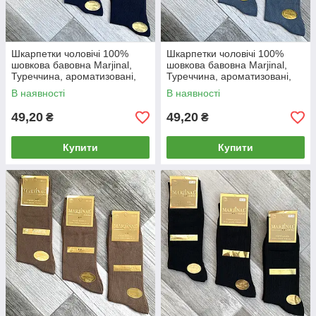
Шкарпетки чоловічі 100%
Шкарпетки чоловічі 100%
шовкова бавовна Marjinal,
шовкова бавовна Marjinal,
Туреччина, ароматизовані,
Туреччина, ароматизовані,
без шва, темно-сині, 781
без шва, сірі, 1856
В наявності
В наявності
49,20
49,20
₴
₴
Купити
Купити