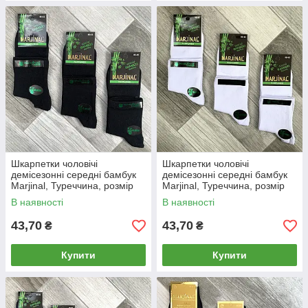
Шкарпетки чоловічі
Шкарпетки чоловічі
демісезонні середні бамбук
демісезонні середні бамбук
Marjinal, Туреччина, розмір
Marjinal, Туреччина, розмір
40-45, чорні, 07840
40-45, білі, 07841
В наявності
В наявності
43,70
43,70
₴
₴
Купити
Купити