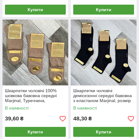
Купити
Купити
Шкарпетки чоловічі 100%
Шкарпетки чоловічі
шовкова бавовна середні
демісезонні середні бавовна
Marjinal, Туреччина,
з еластаном Marjinal, розмір
ароматизовані, темно-бежеві,
40-45, чорні, 1468
В наявності
В наявності
720
39,60
48,30
₴
₴
Купити
Купити