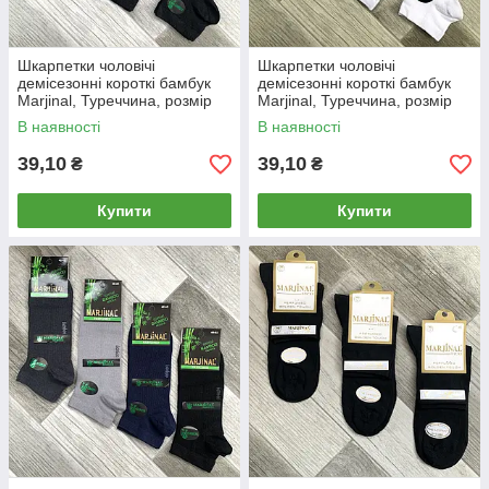
Шкарпетки чоловічі
Шкарпетки чоловічі
демісезонні короткі бамбук
демісезонні короткі бамбук
Marjinal, Туреччина, розмір
Marjinal, Туреччина, розмір
40-45, чорні, 08974
40-45, білі, 08975
В наявності
В наявності
39,10
39,10
₴
₴
Купити
Купити