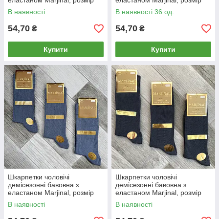
еластаном Marjinal, розмір
еластаном Marjinal, розмір
40-45, сині, 1802
40-45, коричневі, 1804
В наявності
В наявності 36 од.
54,70
54,70
₴
₴
Купити
Купити
Шкарпетки чоловічі
Шкарпетки чоловічі
демісезонні бавовна з
демісезонні бавовна з
еластаном Marjinal, розмір
еластаном Marjinal, розмір
40-45, сірі,1830
40-45, темно-сірі,1803
В наявності
В наявності