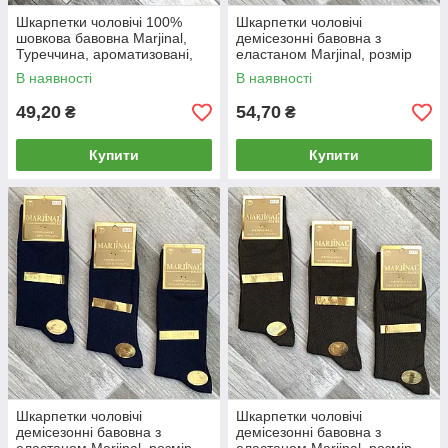
Шкарпетки чоловічі 100%
Шкарпетки чоловічі
шовкова бавовна Marjinal,
демісезонні бавовна з
Туреччина, ароматизовані,
еластаном Marjinal, розмір
без шва, бежеві, 779
40-45, чорні, 1801
В наявності
В наявності
49,20
54,70
₴
₴
Купити
Купити
Шкарпетки чоловічі
Шкарпетки чоловічі
демісезонні бавовна з
демісезонні бавовна з