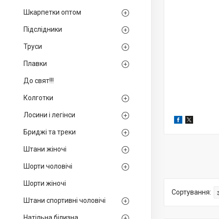
Шкарпетки оптом
Підслідники
Труси
Плавки
До свят!!!
Колготки
Лосини і легінси
Бриджі та треки
Штани жіночі
Шорти чоловічі
Шорти жіночі
Штани спортивні чоловічі
Натільна білизна