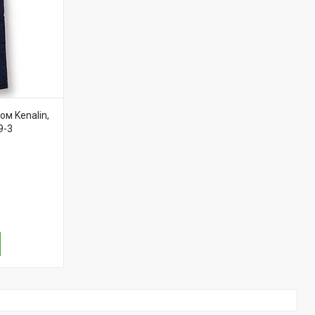
м Kenalin,
9-3