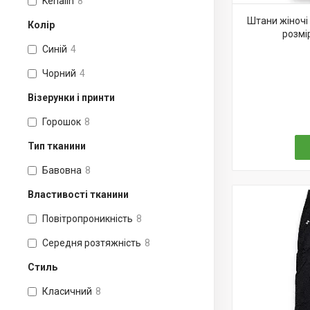
Kenalin
8
Штани жіночі 
Колір
розмір
Синій
4
Чорний
4
Візерунки і принти
Горошок
8
Тип тканини
Бавовна
8
Властивості тканини
Повітропроникність
8
Середня розтяжність
8
Стиль
Класичний
8