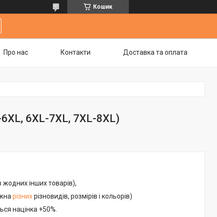
Кошик
Про нас
Контакти
Доставка та оплата
6XL, 6XL-7XL, 7XL-8XL)
з жодних інших товарів),
ожна
різних
різновидів, розмірів і кольорів)
ься націнка +50%.