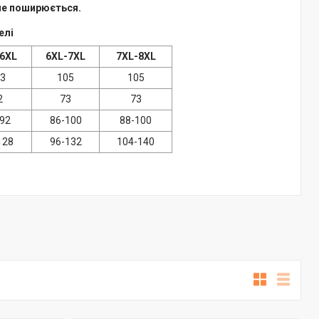
 не поширюється.
елі
6XL
6XL-7XL
7XL-8XL
3
105
105
2
73
73
92
86-100
88-100
128
96-132
104-140