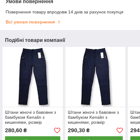
Умови повернення
Повернення товару впродовж 14 днів за рахунок покупця
Всі умови повернення
Подібні товари компанії
Штани жіночі з бавовни з
Штани жіночі з бавовни з
Штан
бамбуком Kenalin з
бамбуком Kenalin з
бамб
кишенями, розмір
кишенями, розмір
кише
3XL/4XL, сині, 507-3W
4XL/5XL, сині, 507-3W
5XL/
280,60
290,30
294
₴
₴