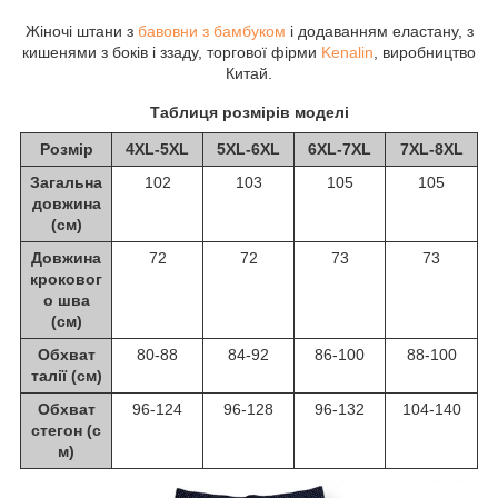
Жіночі штани з
бавовни з бамбуком
і додаванням еластану, з
кишенями з боків і ззаду, торгової фірми
Kenalin
, виробництво
Китай.
Таблиця розмірів моделі
Розмір
4XL-5XL
5XL-6XL
6XL-7XL
7XL-8XL
Загальна
102
103
105
105
довжина
(см)
Довжина
72
72
73
73
кроковог
о шва
(см)
Обхват
80-88
84-92
86-100
88-100
талії (см)
Обхват
96-124
96-128
96-132
104-140
стегон (с
м)