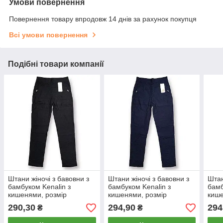
Умови повернення
Повернення товару впродовж 14 днів за рахунок покупця
Всі умови повернення
Подібні товари компанії
Штани жіночі з бавовни з
Штани жіночі з бавовни з
Штан
бамбуком Kenalin з
бамбуком Kenalin з
бамб
кишенями, розмір
кишенями, розмір
кише
4XL/5XL, чорні, 507-3W
5XL/6XL, сині, 507-3W
5XL/
290,30
294,90
294
₴
₴