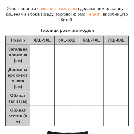
Жіночі штани з
бавовни з бамбуком
і додаванням еластану, з
кишенями з боків і ззаду, торгової фірми
Kenalin
, виробництво
Китай.
Таблиця розмірів моделі
Розмір
4XL-5XL
5XL-6XL
6XL-7XL
7XL-8XL
Загальна
довжина
(см)
Довжина
кроковог
о шва
(см)
Обхват
талії (см)
Обхват
стегон (с
м)