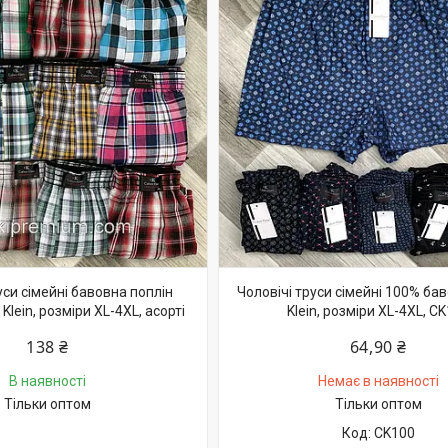
уси сімейні бавовна поплін
Чоловічі труси сімейні 100% бав
 Klein, розміри XL-4XL, асорті
Klein, розміри XL-4XL, C
138 ₴
64,90 ₴
В наявності
Немає в наявності
Тільки оптом
Тільки оптом
CK100