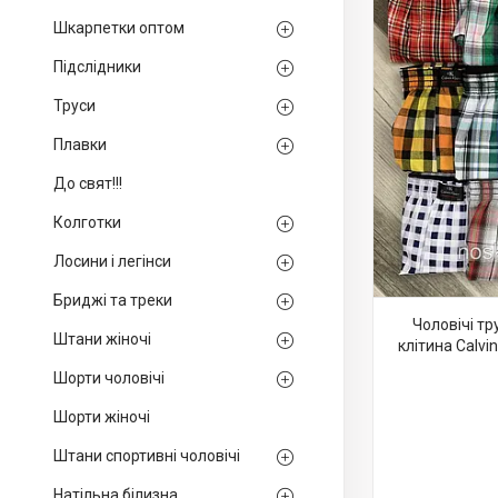
Шкарпетки оптом
Підслідники
Труси
Плавки
До свят!!!
Колготки
Лосини і легінси
Бриджі та треки
Чоловічі тр
Штани жіночі
клітина Calvin
Шорти чоловічі
Шорти жіночі
Штани спортивні чоловічі
Натільна білизна