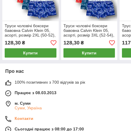
Труси чоловічі боксери
Труси чоловічі боксери
Трус
бавовна Calvin Klein 05,
бавовна Calvin Klein 05,
баво
асорті, розмір 2XL (50-52),
асорті, розмір 3XL (52-54),
асор
09127
09128
2XL 
128,30
128,30
117
₴
₴
Купити
Купити
Про нас
100% позитивних з 700 відгуків за рік
Працює з 08.03.2013
м. Суми
Суми, Україна
Контакти
Сьогодні працює з 08:00 до 17:00