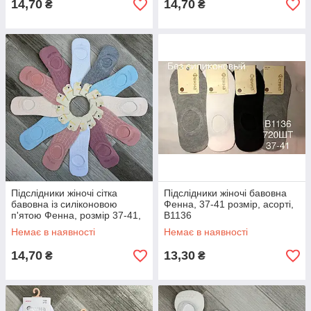
14,70
14,70
₴
₴
Підслідники жіночі сітка
Підслідники жіночі бавовна
бавовна із силіконовою
Фенна, 37-41 розмір, асорті,
п'ятою Фенна, розмір 37-41,
B1136
асорті, 1134-15
Немає в наявності
Немає в наявності
14,70
13,30
₴
₴