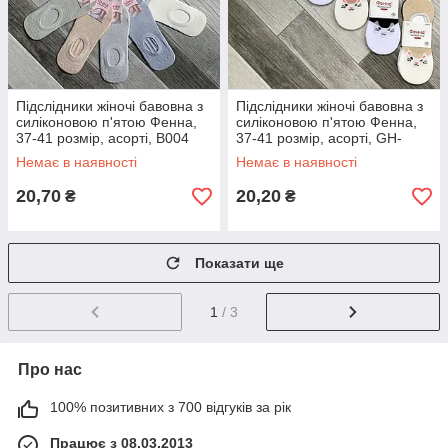
Підслідники жіночі бавовна з
Підслідники жіночі бавовна з
силіконовою п'ятою Фенна,
силіконовою п'ятою Фенна,
37-41 розмір, асорті, В004
37-41 розмір, асорті, GH-
В006
Немає в наявності
Немає в наявності
20,70
20,20
₴
₴
Показати ще
1
/ 3
Про нас
100% позитивних з 700 відгуків за рік
Працює з 08.03.2013