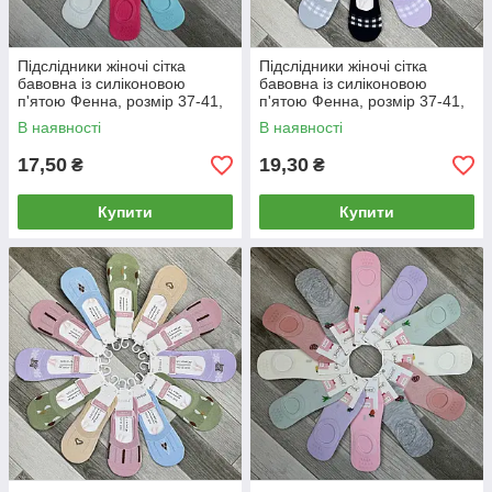
Підслідники жіночі сітка
Підслідники жіночі сітка
бавовна із силіконовою
бавовна із силіконовою
п'ятою Фенна, розмір 37-41,
п'ятою Фенна, розмір 37-41,
асорті, 009-1
асорті, 75-4А
В наявності
В наявності
17,50
19,30
₴
₴
Купити
Купити