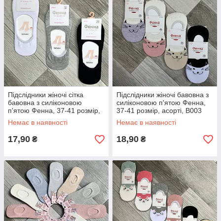
Підслідники жіночі сітка
Підслідники жіночі бавовна з
бавовна з силіконовою
силіконовою п'ятою Фенна,
п'ятою Фенна, 37-41 розмір,
37-41 розмір, асорті, В003
асорті, 7005-1
Немає в наявності
Немає в наявності
17,90
18,90
₴
₴