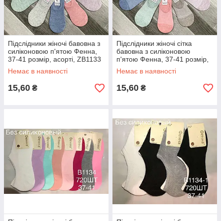
Підслідники жіночі бавовна з
Підслідники жіночі сітка
силіконовою п'ятою Фенна,
бавовна з силіконовою
37-41 розмір, асорті, ZВ1133
п'ятою Фенна, 37-41 розмір,
асорті, ZВ1133-1
Немає в наявності
Немає в наявності
15,60
15,60
₴
₴