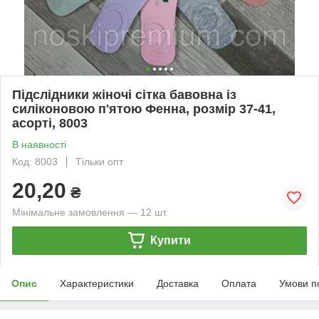
Підслідники жіночі сітка бавовна із
силіконовою п'ятою Фенна, розмір 37-41,
асорті, 8003
В наявності
Код: 8003
Тільки опт
20,20
₴
Мінімальне замовлення — 12 шт.
Купити
Опис
Характеристики
Доставка
Оплата
Умови п