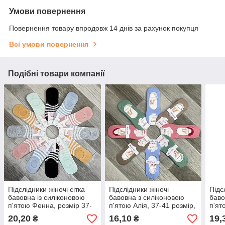
Умови повернення
Повернення товару впродовж 14 днів за рахунок покупця
Всі умови повернення
Подібні товари компанії
Підслідники жіночі сітка
Підслідники жіночі
Підс
бавовна із силіконовою
бавовна з силіконовою
баво
п'ятою Фенна, розмір 37-
п'ятою Алія, 37-41 розмір,
п'ят
41, асорті, 8003-1
асорті, 017
41, 
20,20
16,10
19,
₴
₴