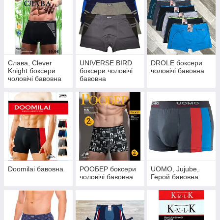
Слава, Clever
UNIVERSE BIRD
DROLE боксери
Knight боксери
боксери чоловічі
чоловічі бавовна
чоловічі бавовна
бавовна
Doomilai бавовна
РООБЕР боксери
UOMO, Jujube,
чоловічі бавовна
Герой бавовна