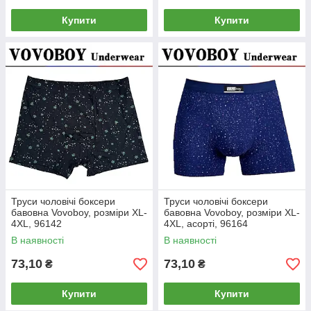
Купити
Купити
Труси чоловічі боксери
Труси чоловічі боксери
бавовна Vovoboy, розміри XL-
бавовна Vovoboy, розміри XL-
4XL, 96142
4XL, асорті, 96164
В наявності
В наявності
73,10
73,10
₴
₴
Купити
Купити