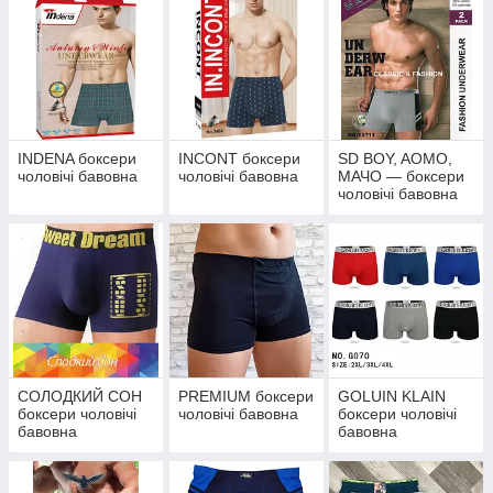
INDENA боксери
INCONT боксери
SD BOY, AOMO,
чоловічі бавовна
чоловічі бавовна
МАЧО — боксери
чоловічі бавовна
СОЛОДКИЙ СОН
PREMIUM боксери
GOLUIN KLAIN
боксери чоловічі
чоловічі бавовна
боксери чоловічі
бавовна
бавовна