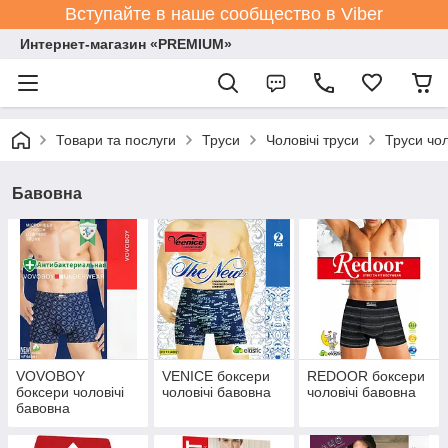
Вступайте в наше сообщество в Viber
Интернет-магазин «PREMIUM»
Товари та послуги
Труси
Чоловічі труси
Труси чол
Бавовна
VOVOBOY
VENICE боксери
REDOOR боксери
боксери чоловічі
чоловічі бавовна
чоловічі бавовна
бавовна