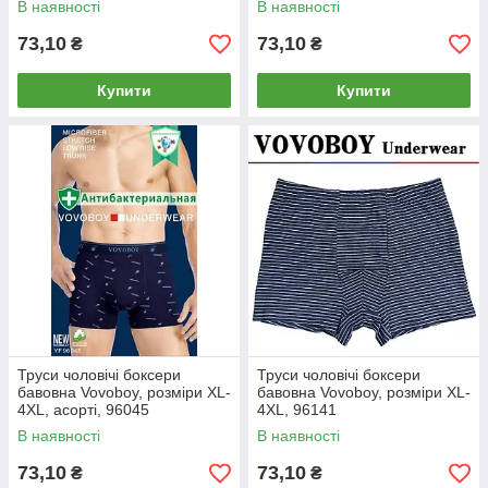
В наявності
В наявності
73,10
73,10
₴
₴
Купити
Купити
Труси чоловічі боксери
Труси чоловічі боксери
бавовна Vovoboy, розміри XL-
бавовна Vovoboy, розміри XL-
4XL, асорті, 96045
4XL, 96141
В наявності
В наявності
73,10
73,10
₴
₴