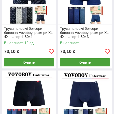
Труси чоловічі боксери
Труси чоловічі боксери
бавовна Vovoboy, розміри XL-
бавовна Vovoboy, розміри XL-
4XL, асорті, 8041
4XL, асорті, 8043
В наявності 12 од.
В наявності
73,10
73,10
₴
₴
Купити
Купити