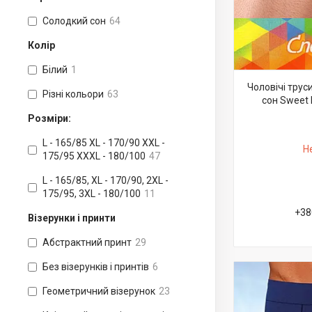
Солодкий сон
64
Колір
Білий
1
Чоловічі тру
Різні кольори
63
сон Sweet 
Розміри:
L - 165/85 XL - 170/90 XXL -
Н
175/95 XXXL - 180/100
47
L - 165/85, XL - 170/90, 2XL -
175/95, 3XL - 180/100
11
+38
Візерунки і принти
Абстрактний принт
29
Без візерунків і принтів
6
Геометричний візерунок
23