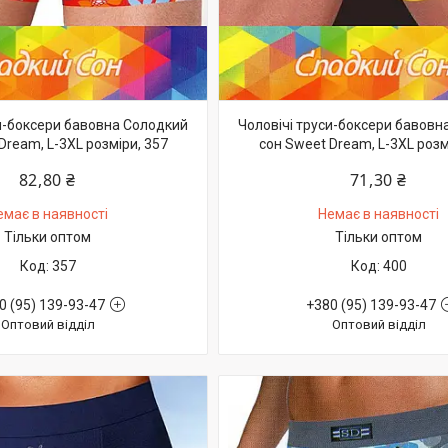
си-боксери бавовна Солодкий
Чоловічі труси-боксери бавовн
Dream, L-3XL розміри, 357
сон Sweet Dream, L-3XL розм
82,80 ₴
71,30 ₴
емає в наявності
Немає в наявності
Тільки оптом
Тільки оптом
357
400
0 (95) 139-93-47
+380 (95) 139-93-47
Оптовий відділ
Оптовий відділ