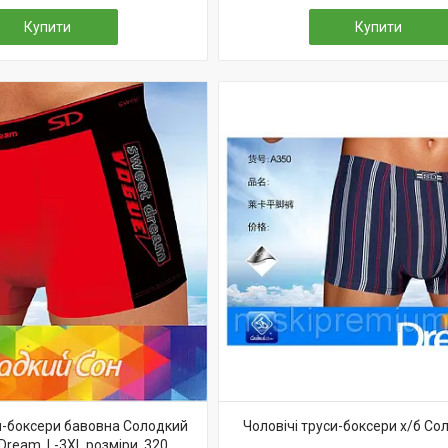
Купити
Купити
си-боксери бавовна Солодкий
Чоловічі труси-боксери х/б Со
Dream, L-3XL розміри, 320