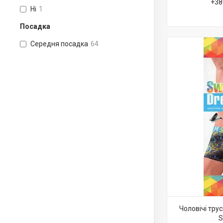
+38
Ні
1
Посадка
Середня посадка
64
Чоловічі тру
S