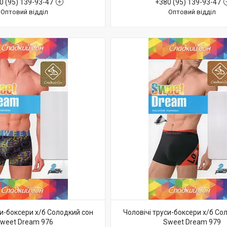
0 (95) 139-93-47
+380 (95) 139-93-47
Оптовий відділ
Оптовий відділ
си-боксери х/б Солодкий сон
Чоловічі труси-боксери х/б Со
weet Dream 976
Sweet Dream 979