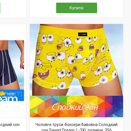
Купити
лодкий сон
Чоловічі труси-боксери бавовна Солодкий
сон Sweet Dream, L-3XL розміри, 356