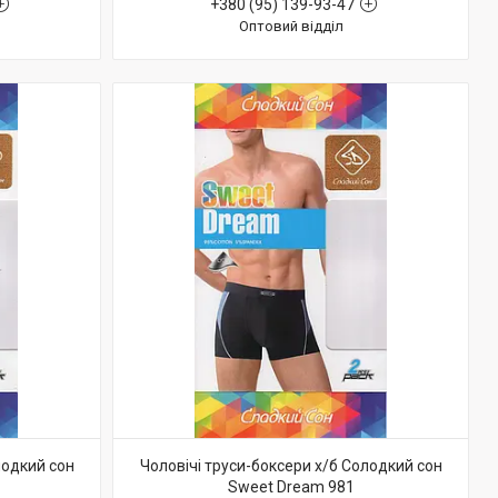
+380 (95) 139-93-47
Оптовий відділ
лодкий сон
Чоловічі труси-боксери х/б Солодкий сон
Sweet Dream 981