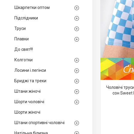
Шкарпетки оптом
Підслідники
Труси
Плавки
До свят!!!
Колготки
Лосини і легінси
Бриджі та треки
Чоловічі тру
Штани жіночі
сон Sweet 
Шорти чоловічі
Шорти жіночі
Штани спортивні чоловічі
Натільна білизна