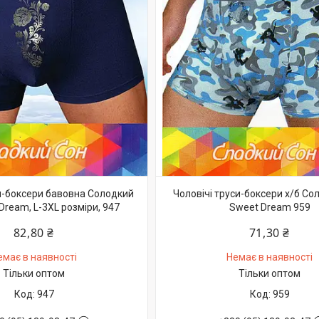
си-боксери бавовна Солодкий
Чоловічі труси-боксери х/б Со
Dream, L-3XL розміри, 947
Sweet Dream 959
82,80 ₴
71,30 ₴
емає в наявності
Немає в наявності
Тільки оптом
Тільки оптом
947
959