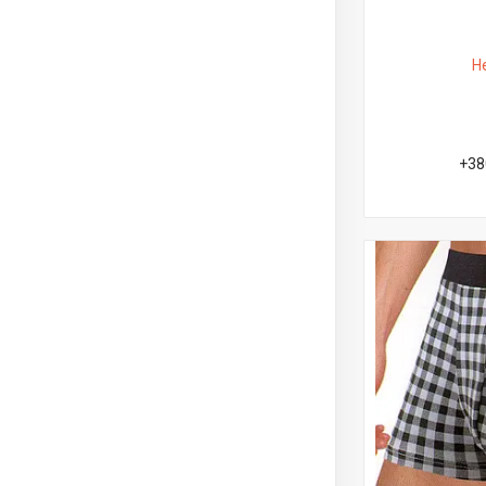
Н
+38